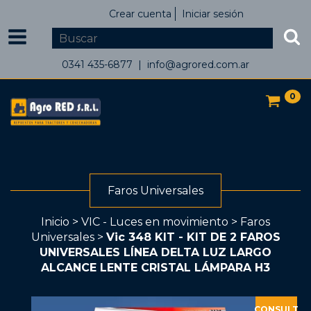
Crear cuenta
Iniciar sesión
0341 435-6877 |
info@agrored.com.ar
0
Faros Universales
Inicio
>
VIC - Luces en movimiento
>
Faros
Universales
>
Vic 348 KIT - KIT DE 2 FAROS
UNIVERSALES LÍNEA DELTA LUZ LARGO
ALCANCE LENTE CRISTAL LÁMPARA H3
CONSULT