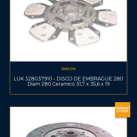
DISCOS
LUK 328037910 - DISCO DE EMBRAGUE 280
Diam 280 Ceramico 31,7 x 35,6 x 19
CONSULT
STOCK