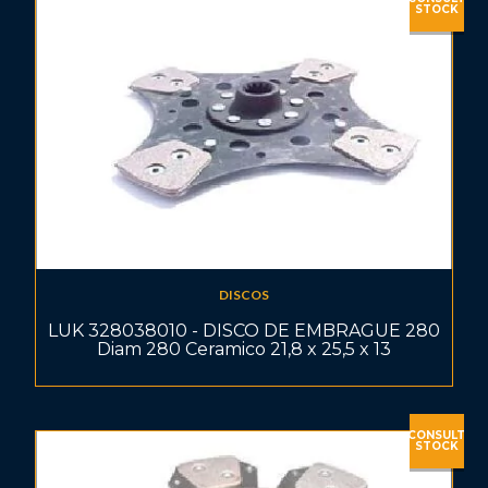
STOCK
DISCOS
LUK 328038010 - DISCO DE EMBRAGUE 280
Diam 280 Ceramico 21,8 x 25,5 x 13
CONSULT
STOCK