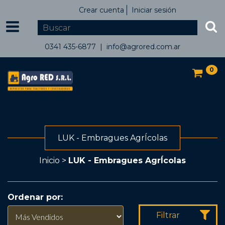
Crear cuenta
Iniciar sesión
0341 435-6877 |
info@agrored.com.ar
0
LUK - Embragues AgrÍcolas
Inicio
>
LUK - Embragues AgrÍcolas
Ordenar por:
Filtrar