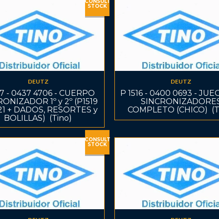
CONSULT
STOCK
DEUTZ
DEUTZ
17 - 0437 4706 - CUERPO
P 1516 - 0400 0693 - JU
ONIZADOR 1º y 2º (P1519
SINCRONIZADORE
521 + DADOS, RESORTES y
COMPLETO (CHICO)  (T
BOLILLAS)  (Tino)
CONSULT
STOCK