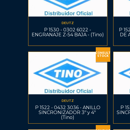
DEUTZ
P 1530 - 0302 6022 -
P 15
ENGRANAJE Z-54 BAJA - (Tino)
DE A
CONSULT
STOCK
DEUTZ
P 1522 - 0432 3036 - ANILLO
P 15
SINCRONIZADOR 3º y 4º 
SINCR
(Tino)