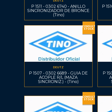
DEUTZ
P 1511 - 0302 6740 - ANILLO
P 15
SINCRONIZADOR DE BRONCE
 (Tino)
CONSULT
STOCK
DEUTZ
P 1507 - 0302 6689 - GUIA DE
P 15
ACOPLE R/L (MAZA
A
SINCRONIZ.) - (Tino)
CONSULT
STOCK