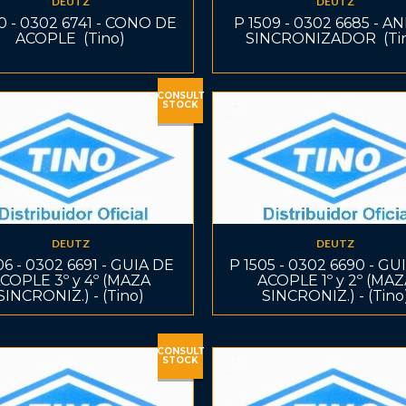
DEUTZ
DEUTZ
10 - 0302 6741 - CONO DE
P 1509 - 0302 6685 - A
ACOPLE  (Tino)
SINCRONIZADOR  (Ti
CONSULT
STOCK
DEUTZ
DEUTZ
06 - 0302 6691 - GUIA DE
P 1505 - 0302 6690 - GU
COPLE 3º y 4º (MAZA
ACOPLE 1º y 2º (MA
SINCRONIZ.) - (Tino)
SINCRONIZ.) - (Tino
CONSULT
STOCK