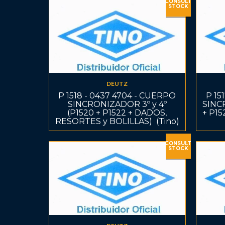
CONSULT
STOCK
DEUTZ
P 1518 - 0437 4704 - CUERPO
P 15
SINCRONIZADOR 3º y 4º
SINCR
(P1520 + P1522 + DADOS,
+ P1
RESORTES y BOLILLAS)  (Tino)
CONSULT
STOCK