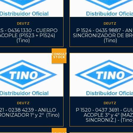
DEUTZ
DEUTZ
25 - 0436 1330 - CUERPO
P 1524 - 0435 9887 - A
COPLE (P1523 + P1524) 
SINCRONIZADOR DE B
(Tino)
 (Tino)
CONSULT
STOCK
DEUTZ
DEUTZ
21 - 0238 4239 - ANILLO
P 1520 - 0437 3691 - GU
ONIZADOR 1º y 2º  (Tino)
ACOPLE 3º y 4º (MA
SINCRONIZ.) - (Tino