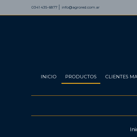
0341 435-6877
info@agrored.com.ar
INICIO
PRODUCTOS
CLIENTES MA
Ini