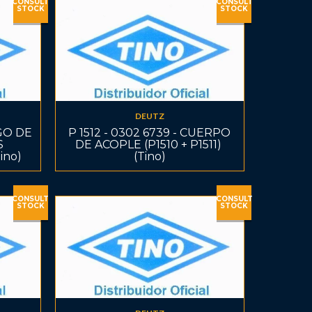
CONSULT
CONSULT
STOCK
STOCK
DEUTZ
EGO DE
P 1512 - 0302 6739 - CUERPO
S
DE ACOPLE (P1510 + P1511) 
ino)
(Tino)
CONSULT
CONSULT
STOCK
STOCK