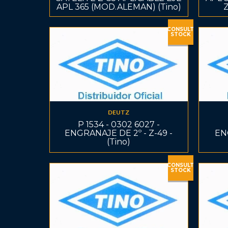
APL 365 (MOD.ALEMAN) (Tino)
Z
CONSULT
STOCK
DEUTZ
P 1534 - 0302 6027 -
ENGRANAJE DE 2º - Z-49 -
EN
(Tino)
CONSULT
STOCK