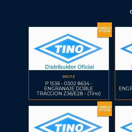
CONSULT
STOCK
DEUTZ
P 1536 - 0302 8634 -
ENGRANAJE DOBLE
ENGRA
TRACCION Z36/E28 - (Tino)
CONSULT
STOCK