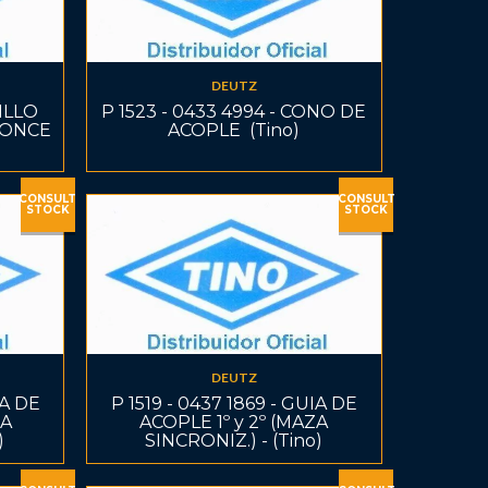
DEUTZ
NILLO
P 1523 - 0433 4994 - CONO DE
RONCE
ACOPLE  (Tino)
CONSULT
CONSULT
STOCK
STOCK
DEUTZ
IA DE
P 1519 - 0437 1869 - GUIA DE
ZA
ACOPLE 1º y 2º (MAZA
)
SINCRONIZ.) - (Tino)