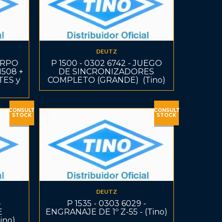
DEUTZ
UERPO
P 1500 - 0302 6742 - JUEGO
508 +
DE SINCRONIZADORES
TES y
COMPLETO (GRANDE)  (Tino)
CONSULT
CONSULT
STOCK
STOCK
DEUTZ
-
P 1535 - 0303 6029 -
E
ENGRANAJE DE 1º Z-55 - (Tino)
ino)