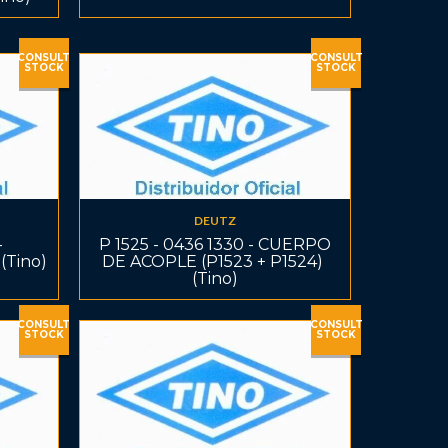
CONSULT
CONSULT
STOCK
STOCK
DEUTZ
-
P 1525 - 0436 1330 - CUERPO
(Tino)
DE ACOPLE (P1523 + P1524) 
(Tino)
CONSULT
CONSULT
STOCK
STOCK