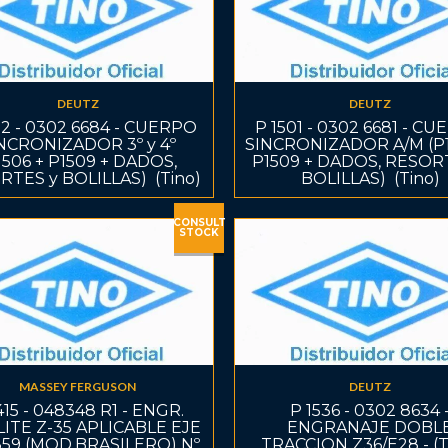
DEUTZ
DEUTZ
02 - 0302 6684 - CUERPO
P 1501 - 0302 6681 - C
NCRONIZADOR 3º y 4º
SINCRONIZADOR A/M (P1
1506 + P1509 + DADOS,
P1509 + DADOS, RESOR
TES y BOLILLAS)  (Tino)
BOLILLAS)  (Tino)
CONSULT
STOCK
MASSEY FERGUSON
DEUTZ
415 - 048348 R1 - ENGR.
P 1536 - 0302 8634 
ITE Z-35 APLICABLE EJE
ENGRANAJE DOBL
359 (MOD.BRASILERO) Nº
TRACCION Z36/E28 - (T