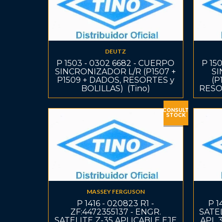
DEUTZ
P 1503 - 0302 6682 - CUERPO
P 15
SINCRONIZADOR L/R (P1507 +
SI
P1509 + DADOS, RESORTES y
(P
BOLILLAS)  (Tino)
RESOR
CONSULT
STOCK
MASSEY FERGUSON
P 1416 - 020823 R1 -
P 1
ZF:4472355137 - ENGR.
SATEL
SATELITE Z-35 APLICABLE EJE
APL 