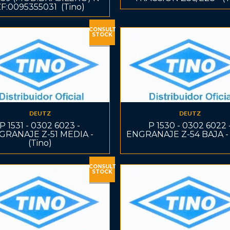
F:0095355031  (Tino)
CONSULT
STOCK
DEUTZ
DEUTZ
P 1531 - 0302 6023 -
P 1530 - 0302 6022 
GRANAJE Z-51 MEDIA -
ENGRANAJE Z-54 BAJA - 
(Tino)
CONSULT
STOCK