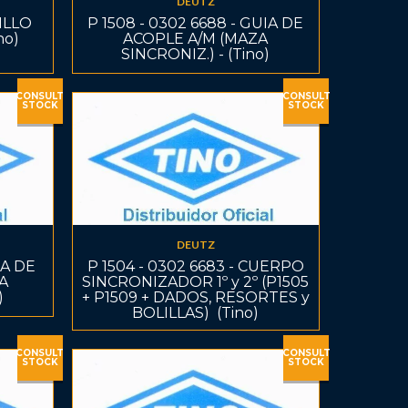
DEUTZ
NILLO
P 1508 - 0302 6688 - GUIA DE
no)
ACOPLE A/M (MAZA
SINCRONIZ.) - (Tino)
CONSULT
CONSULT
STOCK
STOCK
DEUTZ
IA DE
P 1504 - 0302 6683 - CUERPO
ZA
SINCRONIZADOR 1º y 2º (P1505
)
+ P1509 + DADOS, RESORTES y
BOLILLAS)  (Tino)
CONSULT
CONSULT
STOCK
STOCK