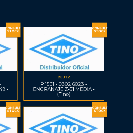
CONSULT
CONSULT
STOCK
STOCK
DEUTZ
-
P 1531 - 0302 6023 -
49 -
ENGRANAJE Z-51 MEDIA -
(Tino)
CONSULT
CONSULT
STOCK
STOCK