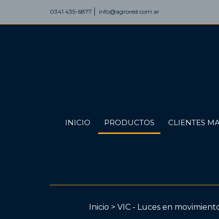
0341 435-6877
info@agrored.com.ar
INICIO
PRODUCTOS
CLIENTES MA
Inicio
>
VIC - Luces en movimient