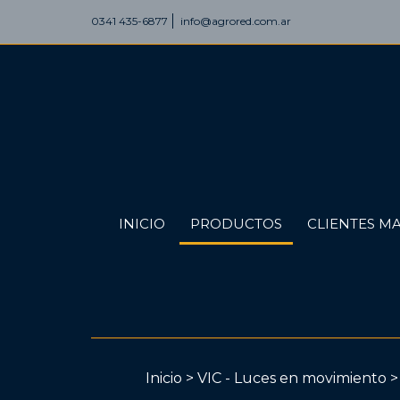
0341 435-6877
info@agrored.com.ar
INICIO
PRODUCTOS
CLIENTES MA
Inicio
>
VIC - Luces en movimiento
>